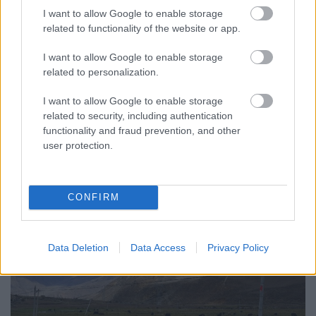
Vadrozsa
•
2023. június 20.
0
I want to allow Google to enable storage
related to functionality of the website or app.
Mivel a Norbulingka nem volt benne kirándulásunk
programjában, egy nappal tovább maradtunk
I want to allow Google to enable storage
Lhászában, hogy megnézhessük. Idegenvezető
related to personalization.
nélkül ide sem mehettünk, ezért az irodánál
I want to allow Google to enable storage
befizettem még egy plusz napot és megkaptuk
related to security, including authentication
Tenzint kísérőnek.
functionality and fraud prevention, and other
user protection.
CONFIRM
Data Deletion
Data Access
Privacy Policy