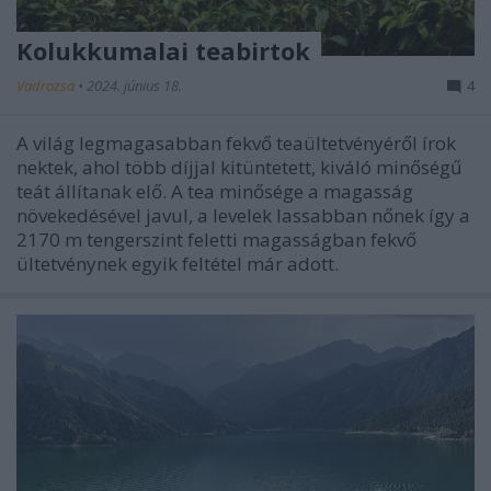
Kolukkumalai teabirtok
Vadrozsa
•
2024. június 18.
4
A világ legmagasabban fekvő teaültetvényéről írok
nektek, ahol több díjjal kitüntetett, kiváló minőségű
teát állítanak elő. A tea minősége a magasság
növekedésével javul, a levelek lassabban nőnek így a
2170 m tengerszint feletti magasságban fekvő
ültetvénynek egyik feltétel már adott.