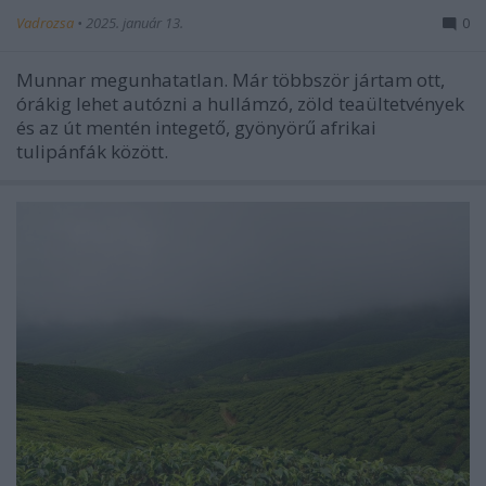
Vadrozsa
•
2025. január 13.
0
Munnar megunhatatlan. Már többször jártam ott,
órákig lehet autózni a hullámzó, zöld teaültetvények
és az út mentén integető, gyönyörű afrikai
tulipánfák között.