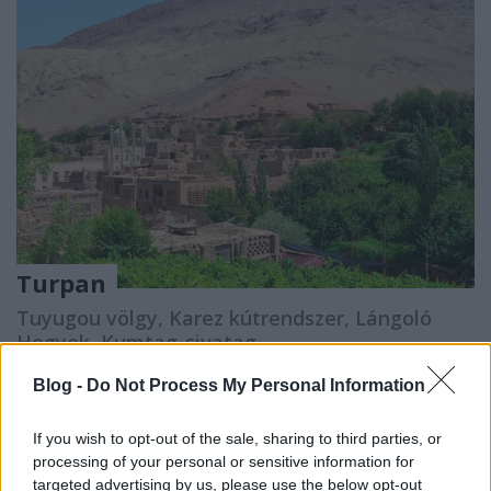
Turpan
Tuyugou völgy, Karez kútrendszer, Lángoló
Hegyek, Kumtag-sivatag
Vadrozsa
•
2023. szeptember 28.
2
Blog -
Do Not Process My Personal Information
Kirándulásunk negyedik estéjén Kashgarból
If you wish to opt-out of the sale, sharing to third parties, or
Ürümcsiba (Urumqi) repültünk, és a következő nap
processing of your personal or sensitive information for
innen indultunk Turpan felé.
targeted advertising by us, please use the below opt-out