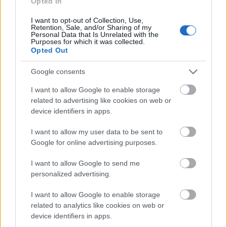
utazási engedélyek beszerzése miatt, aztán buszra
Opted In
szálltunk és elindultunk délre, a világ nyolcadik
I want to opt-out of Collection, Use,
csodájának is nevezett, látványos Karakoram
Retention, Sale, and/or Sharing of my
autópályán haladva Tashkurgan felé.
Personal Data that Is Unrelated with the
Purposes for which it was collected.
Opted Out
Google consents
I want to allow Google to enable storage
related to advertising like cookies on web or
device identifiers in apps.
I want to allow my user data to be sent to
Google for online advertising purposes.
I want to allow Google to send me
personalized advertising.
I want to allow Google to enable storage
related to analytics like cookies on web or
Norbulingka palota
device identifiers in apps.