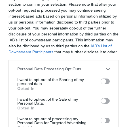
section to confirm your selection. Please note that after your
opt-out request is processed you may continue seeing
interest-based ads based on personal information utilized by
us or personal information disclosed to third parties prior to
your opt-out. You may separately opt-out of the further
disclosure of your personal information by third parties on the
IAB’s list of downstream participants. This information may
also be disclosed by us to third parties on the
IAB’s List of
Downstream Participants
that may further disclose it to other
third parties.
Please note that this website/app uses one or more Google
Personal Data Processing Opt Outs
services and may gather and store information including but
not limited to your visit or usage behaviour. You may click to
I want to opt-out of the Sharing of my
personal data.
grant or deny consent to Google and its third-party tags to
Opted In
use your data for below specified purposes in below Google
Karakoram autópálya
consent section.
I want to opt-out of the Sale of my
Personal Data.
Vadrozsa
•
2023. szeptember 22.
0
Opted In
I want to opt-out of processing my
Másnap reggel a rendőrségen kezdtünk a szükséges
Personal Data for Targeted Advertising.