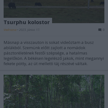
Tsurphu kolostor
Vadrozsa
•
2023. június 17.
0
Másnap a visszauton is sokat videóztam a busz
ablákból. Szemünk előtt zajlott a nomádok
pásztoréletének festői szépsége, a hatalmas
legelőkön. A békésen legelésző jakok, mint megannyi
fekete pötty, az út melletti táj részévé váltak.