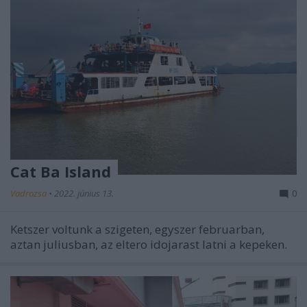
Cat Ba Island
Vadrozsa
•
2022. június 13.
0
Ketszer voltunk a szigeten, egyszer februarban,
aztan juliusban, az eltero idojarast latni a kepeken.