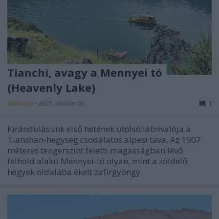
Tianchi, avagy a Mennyei tó
(Heavenly Lake)
Vadrozsa
•
2023. október 02.
1
Kirándulásunk első hetének utolsó látnivalója a
Tianshan-hegység csodálatos alpesi tava. Az 1907
méteres tengerszint feletti magasságban lévő
félhold alakú Mennyei-tó olyan, mint a zöldelő
hegyek oldalába ékelt zafírgyöngy.