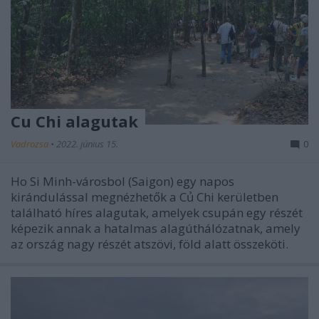
Cu Chi alagutak
Vadrozsa
•
2022. június 15.
0
Ho Si Minh-városbol (Saigon) egy napos
kirándulással megnézhetők a Củ Chi kerületben
található híres alagutak, amelyek csupán egy részét
képezik annak a hatalmas alagúthálózatnak, amely
az ország nagy részét atszövi, föld alatt összeköti.