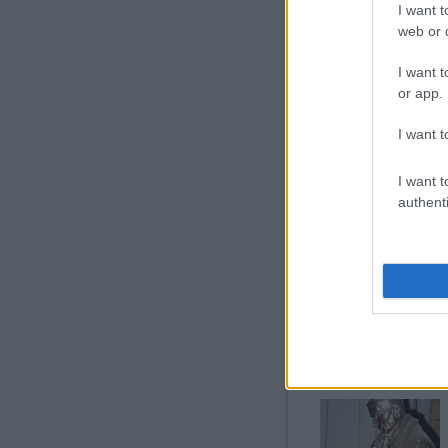
I want t
web or d
I want t
or app.
I want t
tovább »
I want t
authenti
Szólj hozzá!
Címkék:
e
Kolkata (Kalkutta