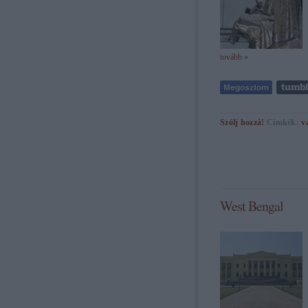
tovább »
Szólj hozzá!
Címkék:
v
West Bengal