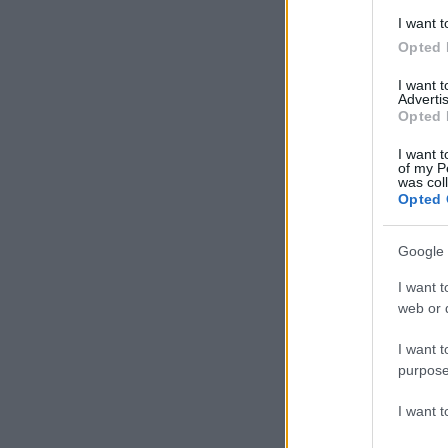
I want t
Darjeeling
Opted 
I want 
Advertis
Opted 
I want t
of my P
was col
Opted 
tovább »
Google 
I want t
Szólj hozzá!
Címkék:
t
web or d
I want t
purpose
I want 
Nepáli esküvő