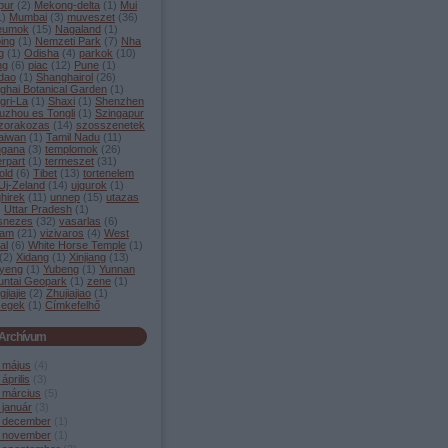
pur
(
2
)
Mekong-delta
(
1
)
Mui
1
)
Mumbai
(
3
)
muveszet
(
36
)
eumok
(
15
)
Nagaland
(
1
)
ing
(
1
)
Nemzeti Park
(
7
)
Nha
g
(
1
)
Odisha
(
4
)
parkok
(
10
)
ng
(
6
)
piac
(
12
)
Pune
(
1
)
dao
(
1
)
Shanghairol
(
26
)
ghai Botanical Garden
(
1
)
gri-La
(
1
)
Shaxi
(
1
)
Shenzhen
uzhou es Tongli
(
1
)
Szingapur
zorakozas
(
14
)
szosszenetek
aiwan
(
1
)
Tamil Nadu
(
11
)
ngana
(
3
)
templomok
(
26
)
rpart
(
1
)
termeszet
(
31
)
old
(
6
)
Tibet
(
13
)
tortenelem
Uj-Zeland
(
14
)
ujgurok
(
1
)
hirek
(
11
)
unnep
(
15
)
utazas
)
Uttar Pradesh
(
1
)
snezes
(
32
)
vasarlas
(
6
)
nam
(
21
)
vizivaros
(
4
)
West
al
(
6
)
White Horse Temple
(
1
)
(
2
)
Xidang
(
1
)
Xinjiang
(
13
)
yeng
(
1
)
Yubeng
(
1
)
Yunnan
untai Geopark
(
1
)
zene
(
1
)
jiajie
(
2
)
Zhujiajiao
(
1
)
segek
(
1
)
Címkefelhő
Archívum
 május
(
4
)
április
(
3
)
 március
(
5
)
 január
(
3
)
 december
(
1
)
 november
(
1
)