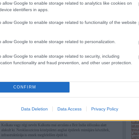
o allow Google to enable storage related to analytics like cookies on
(
2024
Pár nappal ezelőtt a bhutáni határ közelében jártunk és arra gondoltam,
evice identifiers in apps.
hátha átengednek pár órára, egy ideiglenes engedéllyel vagy vízummal. Két
határátkelőnel is megpróbáltam de nem sikerült. Indiai sofőrömet gond
nelkül átengedik, de én csak hivatalos vízummal, utazási iroda kíséretével
o allow Google to enable storage related to functionality of the website
mehetek.…
allatv
Ass
bucs
Chha
Covi
o allow Google to enable storage related to personalization.
(
1
)
D
epite
terul
(
7
)
F
o allow Google to enable storage related to security, including
Tetszik
0
gasz
cation functionality and fraud prevention, and other user protection.
Brid
(
4
)
G
Hain
(
1
)
H
skuvo
szorakozas
India
West Bengal
Harb
(
1
)
H
hirek
CONFIRM
Hong
Minh
(
71
)
(
1
)
K
2026.03.11. 13:25
VADROZSA
Kera
kina
Data Deletion
Data Access
Privacy Policy
)
kinai
kolba
korh
kultu
Kolkata vagy régi nevén Kalkutta mai arculata a Brit India időszaka alatt
laka
legs
alakult ki. Neoklasszicista középületei angliai épületek mintájára készültek,
Lijia
infrastruktúrája is ennek megfelelően épült ki.
Luoy