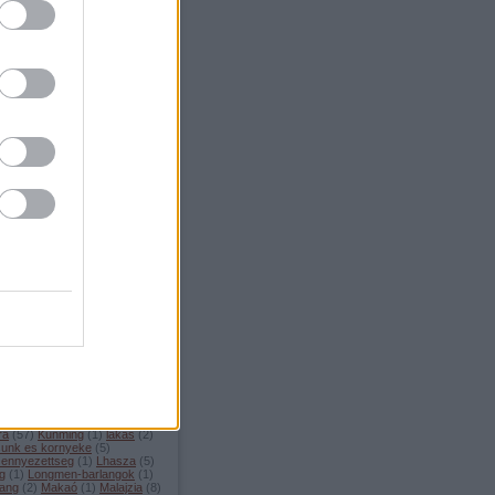
.08.11. 20:36
)
Mamallapuram
Címkék
ilag
(
11
)
Andhra Pradesh
(
2
)
am
(
4
)
Bihar
(
1
)
Brunei
(
1
)
u
(
3
)
Cat Ba Island
(
1
)
ttisgarh
(
3
)
Chongqing
(
2
)
d
(
6
)
Cu Chi alagutak
(
1
)
Dali
el-Korea
(
4
)
Dengfeng
(
5
)
szet
(
39
)
eskuvo
(
3
)
Expo
ete
(
1
)
fejlodes
(
3
)
fesztivalok
ulop-szigetek
(
5
)
tronomia
(
30
)
Goa
(
2
)
Golden
ge
(
1
)
gondolatok
(
15
)
Guilin
uoliang
(
1
)
gyumolcsok
(
1
)
an
(
1
)
Haiphong
(
1
)
Hangzhou
angzhou Bay
(
1
)
Hanoi
(
1
)
in
(
3
)
hatosagok
(
1
)
Ha Giang
enan
(
11
)
hetkoznapok
(
19
)
(
8
)
Hoi An
(
2
)
Hong Kong
(
1
)
 Kong es Makao
(
1
)
Ho Chi
 (Saigon)
(
1
)
Hudec
(
3
)
India
ismerkedes
(
5
)
Kambodzsa
arnataka
(
7
)
Kashgar
(
1
)
la
(
13
)
kertek
(
3
)
kiallitas
(
5
)
i modra
(
43
)
kinai szokasok
(
4
)
 ujev
(
1
)
kirandulas
(
42
)
sztoltes
(
3
)
kolostorok
(
5
)
az
(
3
)
kornyezetvedelem
(
5
)
ra
(
57
)
Kunming
(
1
)
lakas
(
2
)
sunk es kornyeke
(
5
)
zennyezettseg
(
1
)
Lhasza
(
5
)
ng
(
1
)
Longmen-barlangok
(
1
)
ang
(
2
)
Makaó
(
1
)
Malajzia
(
8
)