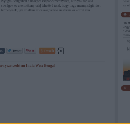
Nyugat-Bengálban a bőséges csapadékmennyiség, a folyók táplálta
haszn
síkságok és a termékeny talaj lehetővé teszi, hogy nagy mennyiségű rizst
az u
termeljenek, így az állam az ország vezető rizstermelői között van.
Ha it
vagy
tudsz
tamo
Tetszik
0
ornyezetvedelem
India
West Bengal