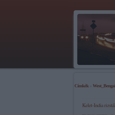
Címkék
»
West_Benga
Kelet-India rizstá