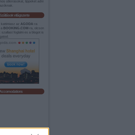
os útleírásokat, tippeket adni
tazóknak.
Szállások világszerte
t kattintasz az
AGODA
-ra
 a
BOOKING.COM
-ra, olcson
 szallast foglalni es a blogot is
gatod.
Accomodations