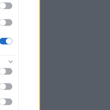
Keresés
Friss topikok
ozsa:
@Szilvási.László:
onom a kiegeszitest!
.11.13. 13:55
)
Petőfi Sándor
ránál Sanghajban
bursch:
Számomra
öbbentő, hogy hogy tud
i így "eltűnni", hogy még a
i lakosok se tudják azt,...
.05.06. 09:02
)
Hampi
ozsa:
@gigabursch: Nem,
.hatalmas a terulet a 800
dnek. Abban az idopontban
obzodtak a se...
(
2025.01.11.
1
)
Eravikulam Nemzeti Park
ozsa:
@gigabursch:
onom, hogy olvasod es
eled! Ket utazas kozott
lok irni, rengeteg anyag ...
.01.10. 09:10
)
Athirappilly
sés
bursch:
Szép hely.