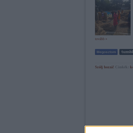
tovább »
Szólj hozzá!
Címkék:
k