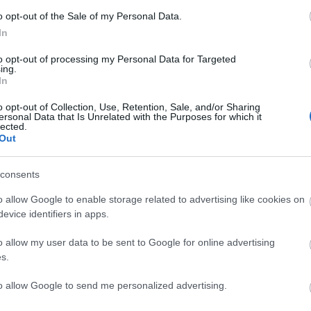
2026.03.30. 06:20
VADROZSA
o opt-out of the Sale of my Personal Data.
In
Darjeelingről mindannyian hallottunk az iskolában, amikor Kőrösi Csoma
to opt-out of processing my Personal Data for Targeted
Sándorról tanultunk. 1842-ben érkezett ide és a maláriától legyengült
ing.
szervezete itt adta fel a harcot.
In
o opt-out of Collection, Use, Retention, Sale, and/or Sharing
ersonal Data that Is Unrelated with the Purposes for which it
Vadr
lected.
Kosz
(
2025
Out
szob
giga
megd
consents
Tetszik
0
valam
közel
(
2025
o allow Google to enable storage related to advertising like cookies on
Vadr
ortenelem
India
West Bengal
evice identifiers in apps.
nem..
egye
ott t
o allow my user data to be sent to Google for online advertising
12:2
Vadr
s.
Kosz
2026.03.28. 11:55
VADROZSA
ertek
proba
to allow Google to send me personalized advertising.
(
2025
víze
giga