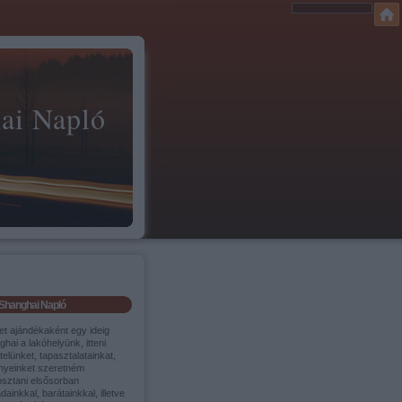
ai Napló
Shanghai Napló
et ajándékaként egy ideig
hai a lakóhelyünk, itteni
itelünket, tapasztalatainkat,
nyeinket szeretném
sztani elsősorban
dainkkal, barátainkkal, illetve