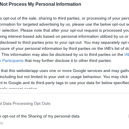
Not Process My Personal Information
to opt-out of the sale, sharing to third parties, or processing of your per
2026.04.01. 18:24
VADROZSA
formation for targeted advertising by us, please use the below opt-out s
ti Park
r selection. Please note that after your opt-out request is processed y
eing interest-based ads based on personal information utilized by us or
Az UNESCO Világörökség részeként, a világ legnagyobb
disclosed to third parties prior to your opt-out. You may separately opt-
mangroveerdejeként és az ikonikus bengáli tigris természetes élőhelyeként
losure of your personal information by third parties on the IAB’s list of
ismert. Valójában egy hatalmas delta, amelyet három folyó, a Gangesz, a
. This information may also be disclosed by us to third parties on the
IA
Brahmaputra és a Meghna találkozása alkot India és Banglades között.
Participants
that may further disclose it to other third parties.
Sh
 that this website/app uses one or more Google services and may gath
including but not limited to your visit or usage behaviour. You may click 
 to Google and its third-party tags to use your data for below specifi
ogle consent section.
Tetszik
0
PM
l Data Processing Opt Outs
PM
ermeszet
India
Nemzeti Park
West Bengal
Tem
o opt-out of the Sharing of my personal data.
In