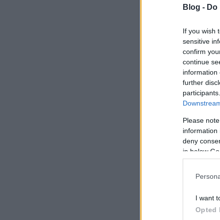
Blog -
Do 
If you wish 
sensitive in
Sundarban Nemze
confirm you
continue se
information 
further disc
participants
Downstream 
Please note
information 
tovább »
deny consent
in below Go
Persona
Szólj hozzá!
Címkék:
t
I want t
Opted 