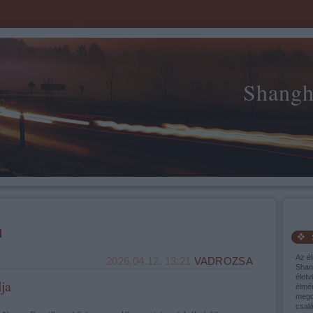
Shangh
l
Az él
2026.04.12. 13:21
VADROZSA
Shang
életv
lja
élmé
mego
csalá