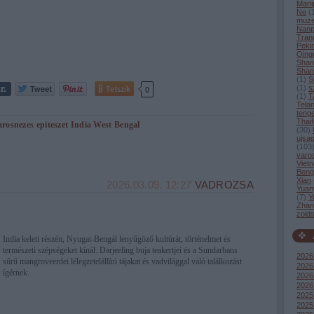
Mani
Ne
(
muz
Nanp
Tran
Peki
Qing
Shan
Shan
(
1
)
S
Tetszik
(
1
)
s
0
(
1
)
T
Tela
tenge
Thaif
arosnezes
epiteszet
India
West Bengal
(
30
)
ujsag
(
103
varo
Viet
Beng
Xian
2026.03.09. 12:27
VADROZSA
Yuan
(
7
)
Y
Zhang
zold
India keleti részén, Nyugat-Bengál lenyűgöző kultúrát, történelmet és
természeti szépségeket kínál. Darjeeling buja teakertjei és a Sundarbans
2026
sűrű mangroveerdei lélegzetelállító tájakat és vadvilággal való találkozást
2026 
ígérnek.
2026
2026
2025
2025