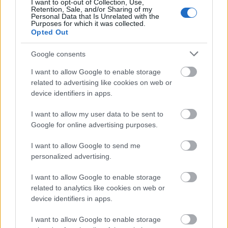
I want to opt-out of Collection, Use,
Retention, Sale, and/or Sharing of my
Personal Data that Is Unrelated with the
Purposes for which it was collected.
Opted Out
Google consents
I want to allow Google to enable storage
related to advertising like cookies on web or
device identifiers in apps.
I want to allow my user data to be sent to
Google for online advertising purposes.
I want to allow Google to send me
Kolli Hills
personalized advertising.
Vadrozsa
•
2024. augusztus 31.
0
I want to allow Google to enable storage
related to analytics like cookies on web or
Az 1000-1300 méteres tengerszint feletti
device identifiers in apps.
magasságban elhelyezkedő Kolli Hills egész évben
I want to allow Google to enable storage
kellemes időjárással, festői szépségű tájakkal, törzsi