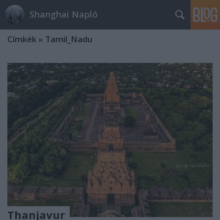
Shanghai Napló
Címkék
»
Tamil_Nadu
Thanjavur