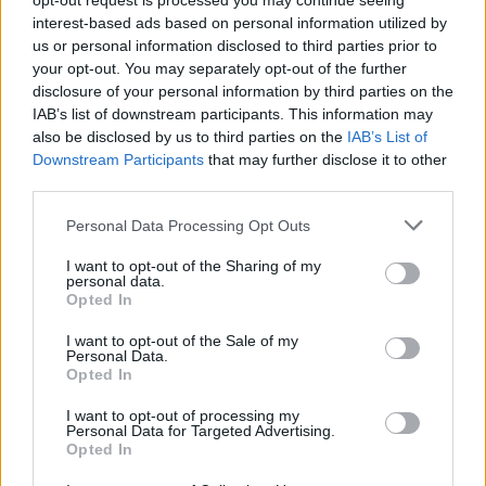
opt-out request is processed you may continue seeing
interest-based ads based on personal information utilized by
us or personal information disclosed to third parties prior to
your opt-out. You may separately opt-out of the further
disclosure of your personal information by third parties on the
IAB’s list of downstream participants. This information may
also be disclosed by us to third parties on the
IAB’s List of
Downstream Participants
that may further disclose it to other
third parties.
Please note that this website/app uses one or more Google
Personal Data Processing Opt Outs
services and may gather and store information including but
not limited to your visit or usage behaviour. You may click to
I want to opt-out of the Sharing of my
personal data.
Madurai
grant or deny consent to Google and its third-party tags to
Opted In
use your data for below specified purposes in below Google
Vadrozsa
•
2024. szeptember 05.
0
consent section.
I want to opt-out of the Sale of my
Personal Data.
Opted In
Madurai a harmadik legnépesebb, és valószínűleg a
legrégebbi város Tamil Naduban, ókori görögök,
I want to opt-out of processing my
rómaiak és arabok i.e. 3. századi szövegei említik.
Personal Data for Targeted Advertising.
Opted In