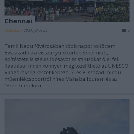
Chennai
Vadrozsa
•
2024. július 25.
0
Tamil Nadu fővárosában több napot töltöttem.
Évszázadokra visszanyúló történelme miatt,
építészete is széles idősávot és stílusokat ölel fel.
Ráadásul innen könnyen megközelíthető az UNESCO
Világörökség részét képező, 7. és 8. századi hindu
műemlékcsoportról híres Mahabalipuram és az
“Ezer Templom…