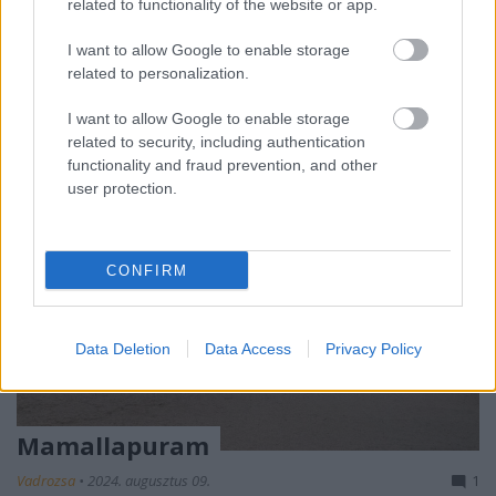
related to functionality of the website or app.
falvak hétköznapi életével és kultúrájával csábítja a
turistákat.
I want to allow Google to enable storage
related to personalization.
I want to allow Google to enable storage
related to security, including authentication
functionality and fraud prevention, and other
user protection.
CONFIRM
Data Deletion
Data Access
Privacy Policy
Mamallapuram
Vadrozsa
•
2024. augusztus 09.
1