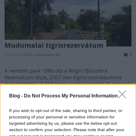
Mudumalai tigrisrezervátum
Vadrozsa
•
2024. szeptember 08.
0
A nemzeti park 1986 óta a Nilgiri Bioszféra
Rezervátum része, 2007-ben tigrisrezervátummá
nyilvánították. A 368 km2-es területen fekvő, trópusi
és szubtrópusi erdőiben 498 növényfajjal, legalább
Blog -
Do Not Process My Personal Information
266 madárfajjal, 18 húsevő és 10 növényevő
állatfajjal találkozhatunk.Ha szerencsénk van,
láthatunk…
If you wish to opt-out of the sale, sharing to third parties, or
processing of your personal or sensitive information for
targeted advertising by us, please use the below opt-out
section to confirm your selection. Please note that after your