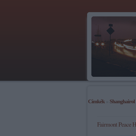
Címkék
»
Shanghairol
Fairmont Peace H