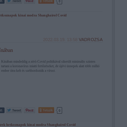
Tetszik
0
etkoznapok
kinai modra
Shanghairol
Covid
2022.03.19. 13:58
VADROZSA
ínában
Kínában mindeddig a zéró-Covid politikával sikerült minimális szinten
tartani a koronavírus miatti fertőzéseket, de újévi ünnepek alatt több millió
ember útra kelt és széthordozták a vírust.
Tetszik
0
irek
hetkoznapok
kinai modra
Shanghairol
Covid