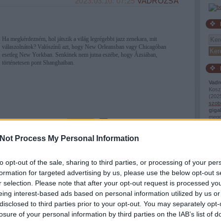
2023.03.10. 07:25
VADROZSA
Ha megkérdezném, hol játszik a világ legrégebbi jazz zenekara, mit
válaszolnátok? Valószínű azt, hogy New Orleansban vagy Chicagóban
esetleg New Yorkban. Senkinek nem jutna eszébe, hogy Ázsiában,
történetesen pont Shanghaiban.
Vadr
Kosz
(
2025
szob
giga
megd
Tetszik
0
valam
közel
Not Process My Personal Information
(
2025
Vadr
ene
kultura
szorakozas
Shanghairol
nem..
egye
to opt-out of the sale, sharing to third parties, or processing of your per
ott t
formation for targeted advertising by us, please use the below opt-out s
12:2
Vadr
r selection. Please note that after your opt-out request is processed y
Kosz
2023.02.12. 10:04
VADROZSA
eing interest-based ads based on personal information utilized by us or
ertek
proba
disclosed to third parties prior to your opt-out. You may separately opt-
nete
(
2025
losure of your personal information by third parties on the IAB’s list of
víze
giga