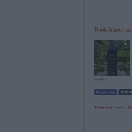
Petőfi Sándor sz
tovább »
3
komment
Címkék:
ku