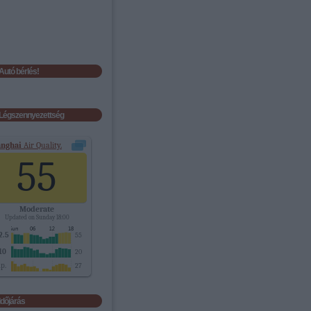
Autó bérlés!
Légszennyezettség
anghai
Air Quality.
55
Moderate
Updated on Sunday 18:00
2.5
55
10
20
p.
27
Időjárás