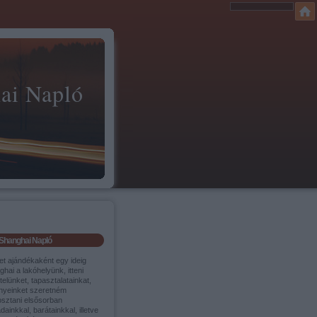
ai Napló
Shanghai Napló
et ajándékaként egy ideig
hai a lakóhelyünk, itteni
itelünket, tapasztalatainkat,
nyeinket szeretném
sztani elsősorban
dainkkal, barátainkkal, illetve