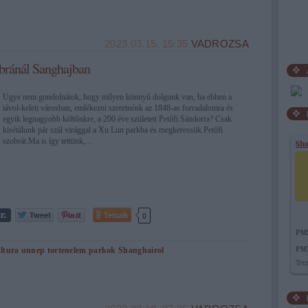
2023.03.15. 15:35
VADROZSA
obránál Sanghajban
Ugye nem gondolnátok, hogy milyen könnyű dolgunk van, ha ebben a
távol-keleti városban, emlékezni szeretnénk az 1848-as forradalomra és
egyik legnagyobb költőnkre, a 200 éve született Petőfi Sándorra? Csak
kisétálunk pár szál virággal a Xu Lun parkba és megkeressük Petőfi
szobrát.Ma is így tettünk,…
Sh
Tetszik
0
PM
PM
ltura
unnep
tortenelem
parkok
Shanghairol
Tem