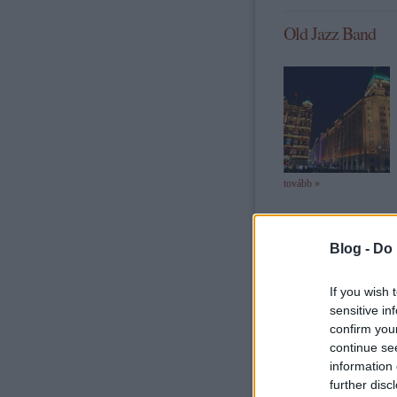
Old Jazz Band
tovább »
Blog -
Do 
Szólj hozzá!
Címkék:
z
If you wish 
sensitive in
confirm you
continue se
information 
Koncessziók törté
further disc