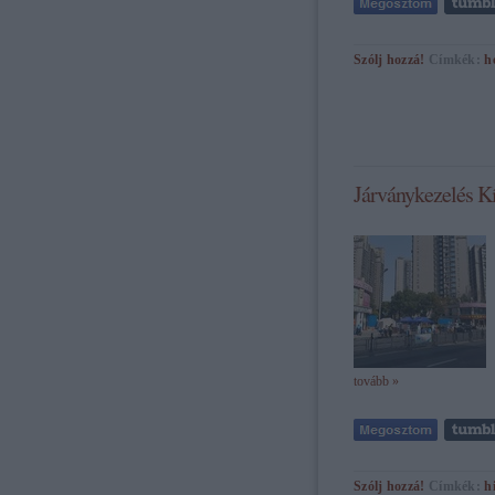
Szólj hozzá!
Címkék:
h
Járványkezelés K
tovább »
Szólj hozzá!
Címkék:
h