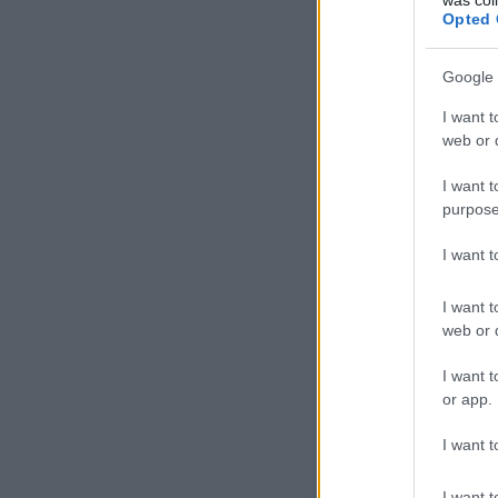
Opted 
Google 
tovább »
I want t
web or d
I want t
2
komment
Címkék:
ga
purpose
I want 
I want t
Szabadulás
web or d
I want t
or app.
I want t
I want t