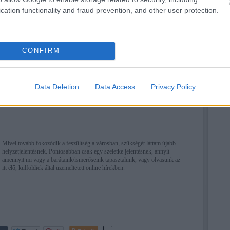
2025
2025
cation functionality and fraud prevention, and other user protection.
2025 
2025
2025
Tetszik
0
2024
Tová
CONFIRM
tkoznapok
Shanghairol
Covid
Belé
Data Deletion
Data Access
Privacy Policy
Regi
2022.04.20. 11:39
VADROZSA
Mivel tovább fokozódik a feszültség a városban, szükségét láttam újabb
helyzetjelentésnek. Pontosabban csak egy szeletke jelentésnek, annyit
amennyit mi vagy a barátaink/ismerőseink tapasztalunk, vagy olvasunk az
itt élő, külföldiek által üzemeltetett online hírekben.