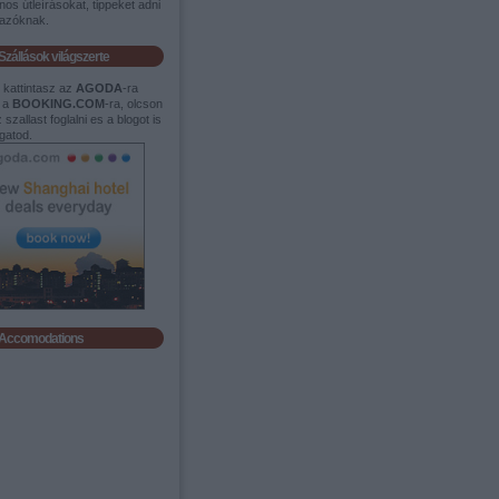
os útleírásokat, tippeket adni
tazóknak.
Szállások világszerte
t kattintasz az
AGODA
-ra
 a
BOOKING.COM
-ra, olcson
 szallast foglalni es a blogot is
gatod.
Accomodations