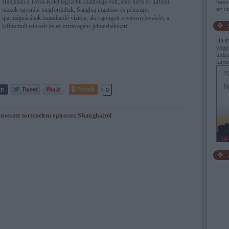
Hajdanán a Távol-Kelet legszebb szállodája volt, ahol híres és hírhedt
haszn
utazok egyaránt megfordultak, Sanghaj ingatlan- és pénzügyi
az u
iparmágnásának maradandó víziója, aki rajongott a versenylovakért, a
kifinomult stílusért és az extravagáns jelmezbálokért.
Ha it
vagy
tudsz
tamo
Tetszik
0
uveszet
tortenelem
epiteszet
Shanghairol