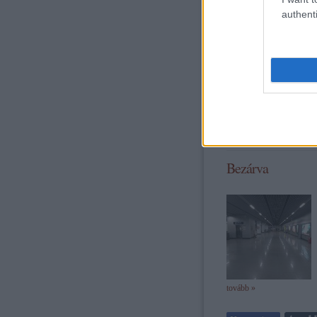
authenti
tovább »
2
komment
Címkék:
he
Bezárva
tovább »