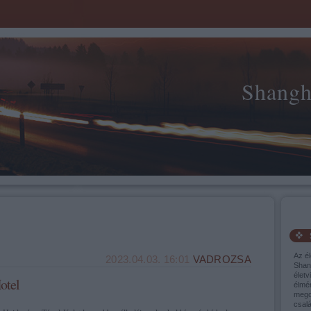
Shangh
Az él
2023.04.03. 16:01
VADROZSA
Shang
életv
otel
élmé
mego
csalá