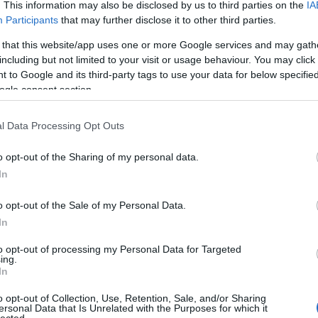
. This information may also be disclosed by us to third parties on the
IA
(
2024
Amikor Shanghai történetéről írtam
Participants
that may further disclose it to other third parties.
röviden:https://shanghaibanelni.blog.hu/2012/01/13/egy_143a külföldi
koncessziókat csak néhány mondatban említettem. Most eljött az ideje egy
 that this website/app uses one or more Google services and may gath
részletesebb bemutatásnak.
allatv
including but not limited to your visit or usage behaviour. You may click 
Ass
 to Google and its third-party tags to use your data for below specifi
bucs
Chha
ogle consent section.
Covi
(
1
)
D
epite
terul
l Data Processing Opt Outs
(
7
)
F
Tetszik
0
gasz
Brid
(
4
)
G
o opt-out of the Sharing of my personal data.
Hain
(
1
)
H
ondolatok
tortenelem
parkok
epiteszet
Shanghairol
In
Harb
(
1
)
H
hirek
Hong
o opt-out of the Sale of my Personal Data.
Minh
(
71
)
In
(
1
)
K
2023.02.03. 14:02
VADROZSA
Kera
kina
to opt-out of processing my Personal Data for Targeted
kinai
ing.
kolba
In
korh
kultu
Emlékeztek, amikor a lakásunkról írtam, a teraszról fotóztam a kilátást és
laka
legs
o opt-out of Collection, Use, Retention, Sale, and/or Sharing
említettem, hogy pont rálátunk az akkor még csak épülő komplexumra?
Lijia
ersonal Data that Is Unrelated with the Purposes for which it
Biztos voltam benne, hogy Shanghaj egyik legkülönlegesebb épülete lesz ha
Luoy
lected.