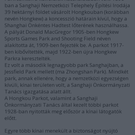
ban a Sanghaji Nemzetközi Telephely Építési Irodája
39 hektárnyi földet vásárolt Hongkouban (korábban
nevén Hongkew) a koncesszió határain kívül, hogy a
Shanghai Önkéntes Hadtest lőterének használhassa.
A pályát Donald MacGregor 1905-ben Hongkew
Sports Games Park and Shooting Field néven
alakította át, 1909-ben fejezték be. A parkot 1917-
ben kibővítették, majd 1922-ben újra Hongkew
Parkra keresztelték.
Ez volt a második legnagyobb park Sanghajban, a
Jessfield Park mellett (ma Zhongshan Park). Mindkét
park, annak ellenére, hogy a nemzetközi egyezségen
kívüli, kínai területen volt, a Sanghaji Önkormányzati
Tanács igazgatása alatt állt.
A Hongkou Parkot, valamint a Sanghaji
Önkormányzati Tanács által kezelt többi parkot
1928-ban nyitották meg először a kínai látogatók
előtt.
Egyre több kínai menekült a biztonságot nyújtó