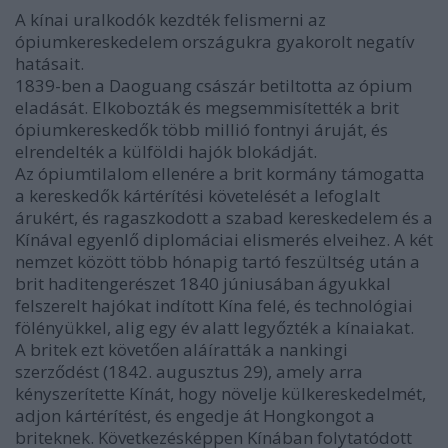
A kínai uralkodók kezdték felismerni az
ópiumkereskedelem országukra gyakorolt ​​negatív
hatásait.
1839-ben a Daoguang császár betiltotta az ópium
eladását. Elkobozták és megsemmisítették a brit
ópiumkereskedők több millió fontnyi áruját, és
elrendelték a külföldi hajók blokádját.
Az ópiumtilalom ellenére a brit kormány támogatta
a kereskedők kártérítési követelését a lefoglalt
árukért, és ragaszkodott a szabad kereskedelem és a
Kínával egyenlő diplomáciai elismerés elveihez. A két
nemzet között több hónapig tartó feszültség után a
brit haditengerészet 1840 júniusában ágyukkal
felszerelt hajókat indított Kína felé, és technológiai
fölényükkel, alig egy év alatt legyőzték a kínaiakat.
A britek ezt követően aláíratták a nankingi
szerződést (1842. augusztus 29), amely arra
kényszerítette Kínát, hogy növelje külkereskedelmét,
adjon kártérítést, és engedje át Hongkongot a
briteknek. Következésképpen Kínában folytatódott