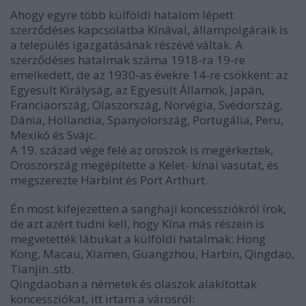
Ahogy egyre több külföldi hatalom lépett
szerződéses kapcsolatba Kínával, állampolgáraik is
a település igazgatásának részévé váltak. A
szerződéses hatalmak száma 1918-ra 19-re
emelkedett, de az 1930-as évekre 14-re csökkent: az
Egyesült Királyság, az Egyesült Államok, Japán,
Franciaország, Olaszország, Norvégia, Svédország,
Dánia, Hollandia, Spanyolország, Portugália, Peru,
Mexikó és Svájc.
A 19. század vége felé az oroszok is megérkeztek,
Oroszország megépítette a Kelet- kínai vasutat, és
megszerezte Harbint és Port Arthurt.
Én most kifejezetten a sanghaji koncessziókról írok,
de azt azért tudni kell, hogy Kína más részein is
megvetették lábukat a külföldi hatalmak: Hong
Kong, Macau, Xiamen, Guangzhou, Harbin, Qingdao,
Tianjin..stb.
Qingdaoban a németek és olaszok alakítottak
koncessziókat, itt irtam a városról: