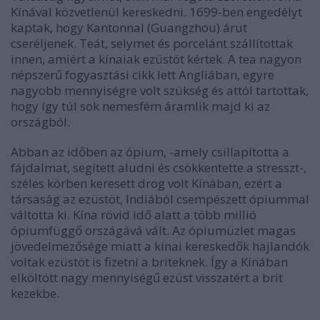
Kínával közvetlenül kereskedni. 1699-ben engedélyt
kaptak, hogy Kantonnal (Guangzhou) árut
cseréljenek. Teát, selymet és porcelánt szállítottak
innen, amiért a kínaiak ezüstöt kértek. A tea nagyon
népszerű fogyasztási cikk lett Angliában, egyre
nagyobb mennyiségre volt szükség és attól tartottak,
hogy így túl sok nemesfém áramlik majd ki az
országból.
Abban az időben az ópium, -amely csillapította a
fájdalmat, segített aludni és csökkentette a stresszt-,
széles körben keresett drog volt Kínában, ezért a
társaság az ezüstöt, Indiából csempészett ópiummal
váltotta ki. Kína rövid idő alatt a több millió
ópiumfüggő országává vált. Az ópiumüzlet magas
jövedelmezősége miatt a kínai kereskedők hajlandók
voltak ezüstöt is fizetni a briteknek. Így a Kínában
elköltött nagy mennyiségű ezüst visszatért a brit
kezekbe.