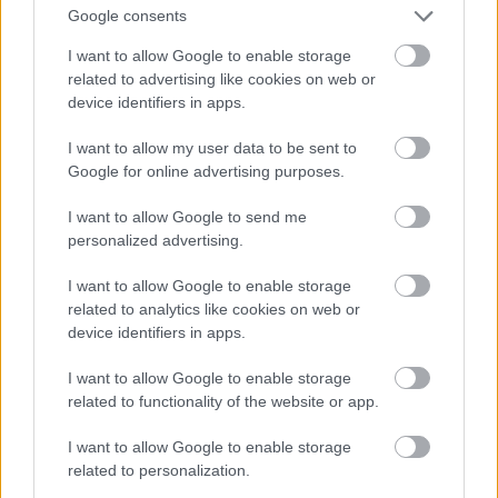
Google consents
kínaiak nem léphetnek be."
("Jiangnan Memories" (Wen Wei Po, 2. kiadás, 1989.
I want to allow Google to enable storage
szeptember 10.)
related to advertising like cookies on web or
John K. Fairbank, a Harvard Egyetem történésze a
device identifiers in apps.
“The Great Chinese Revolution” (147. o.) című 1986-
os tanulmányában hivatkozik a Sanghaji bund
I want to allow my user data to be sent to
közkertjében lévő gyakran emlegetett táblára.
Google for online advertising purposes.
A megaláztatás és az idegenuralom elleni gyűlölet
I want to allow Google to send me
példája lett, amit a Kínai Kommunista Párt is
personalized advertising.
felhasznált az 1920-as évek elején, sőt később a
I want to allow Google to enable storage
Kuomintang (Kínai Nacionalista Párt) is tett érte,
related to analytics like cookies on web or
hogy terjedjen ez a tévhit és megcsontosodjon a
device identifiers in apps.
kollektív emlékezetben.
I want to allow Google to enable storage
A XX. század vége felé, amikor az ország egyre
related to functionality of the website or app.
nyitottabbá vált a világra, kínai történészek újra
elővették a sztorit emlékeztetőül, hogy mi történt a
I want to allow Google to enable storage
kínaiakkal, mikor megnyitották Kínát a külföldiek
related to personalization.
előtt.