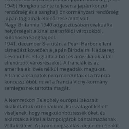
1945) Hongkou szinte teljesen a japán konzuli
rendőrség és a sanghaji önkormányzati rendőrség
japán tagjainak ellenőrzése alatt volt.
Nagy-Britannia 1940 augusztusában evakuálta
helyőrségeit a kínai szárazföldi városokból,
különösen Sanghajból.
1941. december 8-a után, a Pearl Harbor elleni
támadást követően a Japán Birodalmi Hadsereg
bevonult és elfoglalta a brit és amerikaiak által
ellenőrzött városrészeket. A franciák és az
amerikaiak lövés nélkül megadták magukat.
A francia csapatok nem mozdultak el a francia
koncesszióból, mivel a francia Vichy-kormány
semlegesnek tartotta magát.
A Nemzetközi Telephely európai lakosait
kilakoltatták otthonaikból, karszalagot kellett
viseljenek, hogy megkülönböztessék őket, és
akárcsak a kínai állampolgárok bántalmazásnak
voltak kitéve. A japán megszállás idején mindenkit