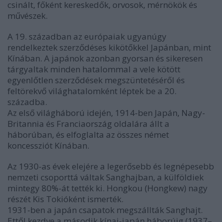
csinált, főként kereskedők, orvosok, mérnökök és
művészek.
A 19. században az európaiak ugyanúgy
rendelkeztek szerződéses kikötőkkel Japánban, mint
Kínában. A japánok azonban gyorsan és sikeresen
tárgyaltak minden hatalommal a vele kötött
egyenlőtlen szerződések megszüntetéséről és
feltörekvő világhatalomként léptek be a 20.
századba.
Az első világháború idején, 1914-ben Japán, Nagy-
Britannia és Franciaország oldalára állt a
háborúban, és elfoglalta az összes német
koncessziót Kínában.
Az 1930-as évek elejére a legerősebb és legnépesebb
nemzeti csoporttá váltak Sanghajban, a külföldiek
mintegy 80%-át tették ki. Hongkou (Hongkew) nagy
részét Kis Tokióként ismerték.
1931-ben a japán csapatok megszállták Sanghajt.
Ettől kezdve a második kínai-japán háborúig (1937–