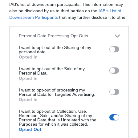
1. A park kizárólag a külföldi közösség számára van
IAB’s list of downstream participants. This information may
fenntartva.
also be disclosed by us to third parties on the
IAB’s List of
2. Kutyával és biciklivel belépni tilos.
Downstream Participants
that may further disclose it to other
Az 1917-es szabályzatban némi módosítás ment
third parties.
végbe:
Please note that this website/app uses one or more Google
Personal Data Processing Opt Outs
1. A park a külföldi közösség számára van
services and may gather and store information including but
fenntartva.
not limited to your visit or usage behaviour. You may click to
I want to opt-out of the Sharing of my
4. Kutyával és biciklivel belépni tilos.
personal data.
grant or deny consent to Google and its third-party tags to
Opted In
use your data for below specified purposes in below Google
Tehát egyik táblán sem szerepel egy mondatban a
consent section.
I want to opt-out of the Sale of my
“kutyáknak és kínaiak belépni tilos” frázis, ennek
Personal Data.
ellenére gyorsan terjedni kezdett és évtizedek óta
Opted In
széles körben ismétlődik ez a történet.
I want to opt-out of processing my
Personal Data for Targeted Advertising.
Számos könyv idézi, köztük Kína első köztársasági
Opted In
elnökének, Sun Yat-Sennek az írásai is.
Zhou Erfu, aki a nyugatiasodás ellenharcosa volt,
I want to opt-out of Collection, Use,
Retention, Sale, and/or Sharing of my
szintén azt írja:
Personal Data that Is Unrelated with the
- Mivel az imperialisták egyformán bánnak a
Purposes for which it was collected.
Opted Out
kínaiakkal és a kutyákkal, a Bund Park bejáratánál
egykor egy táblát függesztettek ki: "Kutyák és