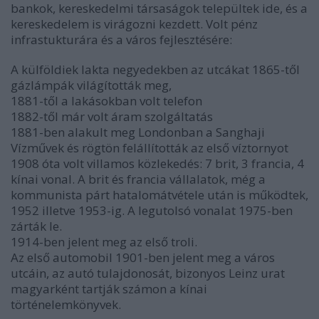
bankok, kereskedelmi társaságok települtek ide, és a
kereskedelem is virágozni kezdett. Volt pénz
infrastukturára és a város fejlesztésére:
A külföldiek lakta negyedekben az utcákat 1865-től
gázlámpák világították meg,
1881-től a lakásokban volt telefon
1882-től már volt áram szolgáltatás
1881-ben alakult meg Londonban a Sanghaji
Vízművek és rögtön felállították az első víztornyot
1908 óta volt villamos közlekedés: 7 brit, 3 francia, 4
kínai vonal. A brit és francia vállalatok, még a
kommunista párt hatalomátvétele után is működtek,
1952 illetve 1953-ig. A legutolsó vonalat 1975-ben
zárták le.
1914-ben jelent meg az első troli.
Az első automobil 1901-ben jelent meg a város
utcáin, az autó tulajdonosát, bizonyos Leinz urat
magyarként tartják számon a kínai
történelemkönyvek.