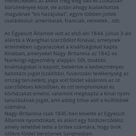
merészkedett az akkor még elég vad és szokatlan
körülmények közé, de aztán ahogy kialakították
maguknak “kis hazájukat”, egyre többen jöttek
családostul: amerikaiak, franciák, németek…stb.
Az Egyesült Államok volt az első aki 1844. július 3-án
aláírta a Wanghiai szerződést Kínával, amelynek
értelmében ugyanazokat a kiváltságokat kapta
Kínában, amelyeket Nagy-Britannia az 1842-es
Nankingi-egyezmény alapján. Sőt, további
kiváltságokat is kapott, beleértve a kedvezményes
kabotázs jogát (szállítási, fuvarozási tevékenység az
ország területén), joga volt földet vásárolni az öt
szerződéses kikötőben, és ott templomokat és
kórházakat emelni, valamint megkapta a kínai nyelv
tanulásának jogát, ami addig tiltva volt a külföldiek
számára.
Nagy-Britannia csak 1845-ben követte az Egyesült
Államok nyomdokait, és aláírt egy földszerződést,
amely lehetővé tette a britek számára, hogy örök
időkre földet béreljenek Sanghajban.