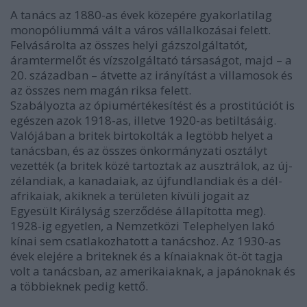
A tanács az 1880-as évek közepére gyakorlatilag
monopóliummá vált a város vállalkozásai felett.
Felvásárolta az összes helyi gázszolgáltatót,
áramtermelőt és vízszolgáltató társaságot, majd – a
20. században – átvette az irányítást a villamosok és
az összes nem magán riksa felett.
Szabályozta az ópiumértékesítést és a prostitúciót is
egészen azok 1918-as, illetve 1920-as betiltásáig.
Valójában a britek birtokolták a legtöbb helyet a
tanácsban, és az összes önkormányzati osztályt
vezették (a britek közé tartoztak az ausztrálok, az új-
zélandiak, a kanadaiak, az újfundlandiak és a dél-
afrikaiak, akiknek a területen kívüli jogait az
Egyesült Királyság szerződése állapította meg).
1928-ig egyetlen, a Nemzetközi Telephelyen lakó
kínai sem csatlakozhatott a tanácshoz. Az 1930-as
évek elejére a briteknek és a kínaiaknak öt-öt tagja
volt a tanácsban, az amerikaiaknak, a japánoknak és
a többieknek pedig kettő.