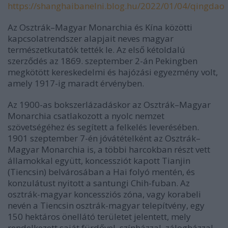
https://shanghaibanelni.blog.hu/2022/01/04/qingdao
Az Osztrák–Magyar Monarchia és Kína közötti
kapcsolatrendszer alapjait neves magyar
természetkutatók tették le. Az első kétoldalú
szerződés az 1869. szeptember 2-án Pekingben
megkötött kereskedelmi és hajózási egyezmény volt,
amely 1917-ig maradt érvényben.
Az 1900-as bokszerlázadáskor az Osztrák–Magyar
Monarchia csatlakozott a nyolc nemzet
szövetségéhez és segített a felkelés leverésében.
1901 szeptember 7-én jóvátételként az Osztrák–
Magyar Monarchia is, a többi harcokban részt vett
államokkal együtt, koncessziót kapott Tianjin
(Tiencsin) belvárosában a Hai folyó mentén, és
konzulátust nyitott a santungi Chih-fuban. Az
osztrák-magyar koncessziós zóna, vagy korabeli
nevén a Tiencsin osztrák-magyar telepítvény, egy
150 hektáros önellátó területet jelentett, mely
rendelkezett saját fürdővel, színházzal, zálogházzal,