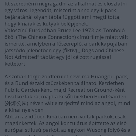
Itt szeretném megragadni az alkalmat és eloszlatni
egy városi legendát, miszerint anno egyik park
bejáratánál olyan tábla függött ami megtiltotta,
hogy kínaiak és kutyák belépjenek.
Valószínű Európában Bruce Lee 1973-as Tomboló
ököl (The Chinese Connection) című filmje miatt vált
ismertté, amelyben a főszereplő, a park kapujában
játszódó jelenetben egy (fiktív) „ Dogs and Chinese
Not Admitted” táblát egy jól célzott rugással
kettétört.
A szóban forgó zöldterület neve ma Huangpu-park,
és a Bund északi csücskében található. Kezdetben
Public Garden-ként, majd Recreation Ground-ként
hivatkoztak rá, majd a későbbiekben Bund Garden
(外滩公园) néven vált elterjedtté mind az angol, mind
a kínai nyelvben.
Abban az időben Kínában nem voltak parkok, csak
magánkertek. Az angol konzulátus építtette az első
európai stílusú parkot, az egykori Wusong folyó és a