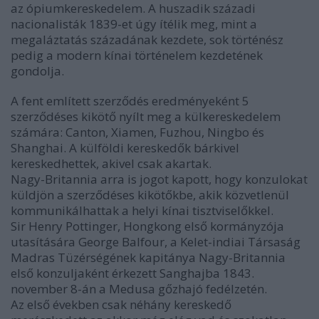
az ópiumkereskedelem. A huszadik századi
nacionalisták 1839-et úgy ítélik meg, mint a
megaláztatás századának kezdete, sok történész
pedig a modern kínai történelem kezdetének
gondolja.
A fent említett szerződés eredményeként 5
szerződéses kikötő nyílt meg a külkereskedelem
számára: Canton, Xiamen, Fuzhou, Ningbo és
Shanghai. A külföldi kereskedők bárkivel
kereskedhettek, akivel csak akartak.
Nagy-Britannia arra is jogot kapott, hogy konzulokat
küldjön a szerződéses kikötőkbe, akik közvetlenül
kommunikálhattak a helyi kínai tisztviselőkkel.
Sir Henry Pottinger, Hongkong első kormányzója
utasítására George Balfour, a Kelet-indiai Társaság
Madras Tüzérségének kapitánya Nagy-Britannia
első konzuljaként érkezett Sanghajba 1843.
november 8-án a Medusa gőzhajó fedélzetén.
Az első években csak néhány kereskedő