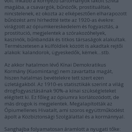
volt. Inkább a környező tartományok lakóit szívta
magába, a csavargók, bűnözők, prostituáltak,
nincstelenek, ez okozta az elképesztően elharapozott
bűnözést ami hírhedtté tette az 1920-as évekre:
virágzott az ópiumkereskedelem és fogyasztás, a
prostitució, megjelentek a szórakozóhelyek,
kaszinók, bűnbandák és titkos társaságok alakultak.
Természetesen a külföldiek között is akadtak rejtői
alakok: kalandorok, ügyeskedők, kémek…stb.
Az akkor hatalmon lévő Kínai Demokratikus
Kormány (Kuomintang) nem zavartatta magát,
hiszen hatalmas bevételekre tett szert ezen
üzletágakból. Az 1910-es statisztikák szerint a világ
drogfogyasztásának 90%-a kínai szükségleteket
elégített ki. Ez főleg az ópiumra korlátozódott, de
más drogok is megjelentek. Megalapították az
Ópiumellenes Hivatalt, ami szoros együttműködést
ápolt a Közbiztonsági Szolgálattal és a kormánnyal.
Sanghajba folyamatosan áramlott a nyugati tőke: