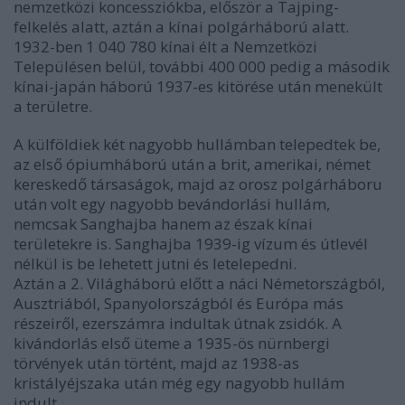
nemzetközi koncessziókba, először a Tajping-
felkelés alatt, aztán a kínai polgárháború alatt.
1932-ben 1 040 780 kínai élt a Nemzetközi
Településen belül, további 400 000 pedig a második
kínai-japán háború 1937-es kitörése után menekült
a területre.
A külföldiek két nagyobb hullámban telepedtek be,
az első ópiumháború után a brit, amerikai, német
kereskedő társaságok, majd az orosz polgárháboru
után volt egy nagyobb bevándorlási hullám,
nemcsak Sanghajba hanem az észak kínai
területekre is. Sanghajba 1939-ig vízum és útlevél
nélkül is be lehetett jutni és letelepedni.
Aztán a 2. Világháború előtt a náci Németországból,
Ausztriából, Spanyolországból és Európa más
részeiről, ezerszámra indultak útnak zsidók. A
kivándorlás első üteme a 1935-ös nürnbergi
törvények után történt, majd az 1938-as
kristályéjszaka után még egy nagyobb hullám
indult.