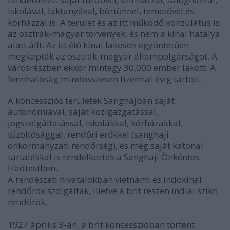
iskolával, laktanyával, börtönnel, temetővel és
kórházzal is. A terület és az itt működő konzulátus is
az osztrák-magyar törvények, és nem a kínai hatálya
alatt állt. Az itt élő kínai lakosok egyöntetűen
megkapták az osztrák-magyar állampolgárságot. A
városrészben ekkor mintegy 30.000 ember lakott. A
fennhatóság mindösszesen tizenhat évig tartott.
A koncessziós területek Sanghajban saját
autonómiával, saját közigazgatással,
jogszolgáltatással, iskolákkal, kórházakkal,
tűzoltósággal, rendőri erőkkel (sanghaji
önkormányzati rendőrség), és még saját katonai
tartalékkal is rendelkeztek a Sanghaji Önkéntes
Hadtestben.
A rendészeti hivatalokban vietnámi és indokinai
rendőrök szolgáltak, illetve a brit részen indiai szikh
rendőrök.
1927 április 3-án, a brit koncesszióban történt