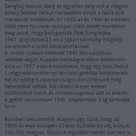
Sanghaj hosszú ideig az egyetlen hely volt a világon,
amely feltétel nélkül menedéket kínált a nácik elől
menekülő zsidóknak. Az 1930-as és 1940-es években
több mint húszezer európai zsidó életét mentették
meg azzal, hogy befogadták őket Sanghajba.
1941. augusztus 21-én a japán kormány megálljt
parancsolt a zsidó bevándorlásnak.
A zsidók szabad életének 1943 februárjában
vetettek véget. A japán hatóságok ekkor kötelezték
arra az 1937 után érkezetteket, hogy egy körülbelül
1 négyzetkilométernyi területű gettóba költözzenek
be. Az eddig is nyomorúságos körülmények még
nehezebbé váltak, körülbelül 8 ezer ember
zsúfolódott össze, és mindennapossá vált az éhezés.
A gettót hivatalosan 1945. szeptember 3-ig tartották
fenn.
Korabeli beszámolók alapján úgy tűnik, hogy az
1930-as évek közepén 62 ezer külföldi élt ott, köztük
100-150 magyar. Közülük legalább hetven karriert is