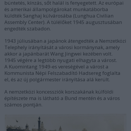
büntetés, kínzás, sőt halál is fenyegetett. Az európai
és amerikai állampolgárokat munkatáborba
küldték Sanghaj külvárosába (Lunghua Civilian
Assembly Center). A túlélőket 1945 augusztusában
engedték szabadon.
1943 júliusában a japánok átengedték a Nemzetközi
Telephely irányítását a városi kormánynak, amely
akkor a japánbarát Wang Jingwei kezében volt.
1945 végére a legtöbb nyugati elhagyta a várost.
A Kuomintang 1949-es vereségével a várost a
Kommunista Népi Felszabadító Hadsereg foglalta
el, és az új polgármester irányítása alá került.
A nemzetközi koncessziók korszakának külföldi
építészete ma is látható a Bund mentén és a város
számos pontján.