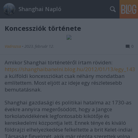
Shanghai Napló
Koncessziók története
Vadrozsa
•
2023. február 12.
0
Amikor Shanghai történetéről írtam röviden:
https://shanghaibanelni.blog.hu/2012/01/13/egy_143
a külföldi koncessziókat csak néhány mondatban
említettem. Most eljött az ideje egy részletesebb
bemutatásnak.
Shanghai gazdasági és politikai hatalma az 1730-as
évekre annyira megerősödött, hogy a Jangce
torkolatvidékének legfontosabb kikötője és
kereskedelmi központja lett. Ennek ténye és kiváló
földrajzi elhelyezkedése felkeltette a brit Kelet-indiai
Társaság figyelmét, akik már régóta szerettek volna