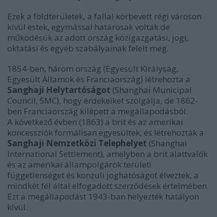
Ezek a földterületek, a fallal körbevett régi városon
kívül estek, egymással határosak voltak de
működésük az adott ország közigazgatási, jogi,
oktatási és egyéb szabályainak felelt meg.
1854-ben, három ország (Egyesült Királyság,
Egyesült Államok és Franciaország) létrehozta a
Sanghaji Helytartóságot
(Shanghai Municipal
Council, SMC), hogy érdekeiket szolgálja, de 1862-
ben Franciaország kilépett a megállapodásból.
A következő évben (1863) a brit és az amerikai
koncessziók formálisan egyesültek, és létrehozták a
Sanghaji Nemzetközi Telephelyet
(Shanghai
International Settlement), amelyben a brit alattvalók
és az amerikai állampolgárok területi
függetlenséget és konzuli joghatóságot élveztek, a
mindkét fél által elfogadott szerződések értelmében.
Ezt a megállapodást 1943-ban helyezték hatályon
kívül.