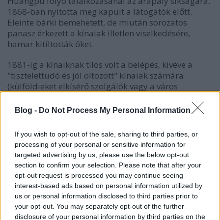
Huangpu folyó találkozásánál az árapály síkságára.
1868-ban nyitotta meg kapuit a látogatók előtt.
Eleinte bárki bemehetett, de miután sorozatos
panasz érkezett a kínaiak illetlen viselkedésére,
hamar kitiltották őket.
1881-ig a kínaiknak tilos volt a belépés, kivéve a
"tisztelettudó és jól öltözött" kínaiak számára
(külföldieket elkísérő szolgálók vagy a város
szolgálatában álló kínai rendőrtisztek). 1881-1884
között a helytartótanács megváltoztatta a korábbi
Blog -
Do Not Process My Personal Information
rendelkezést, kínai polgárok is heti alkalommal
igényelhettek belépést kíséretükkel együtt. 1889-ben
If you wish to opt-out of the sale, sharing to third parties, or
viszont ismét szigorítottak a rendelkezéseken.
processing of your personal or sensitive information for
targeted advertising by us, please use the below opt-out
Az 1903-as szabályzat 1-es és 5-ös pontjai:
section to confirm your selection. Please note that after your
1. Kutyával és biciklivel belépni tilos.
opt-out request is processed you may continue seeing
5. Kínaiak belépése tilos, kivéve a külföldiek
interest-based ads based on personal information utilized by
kíséretében megjelenő szolgálóké.
us or personal information disclosed to third parties prior to
Az 1913-as szabályzat viszont már azzal a
your opt-out. You may separately opt-out of the further
ponttal nyit, hogy:
disclosure of your personal information by third parties on the