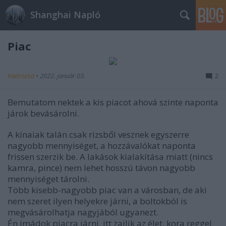
Shanghai Napló
Piac
Vadrozsa
•
2022. január 03.
2
Bemutatom nektek a kis piacot ahová szinte naponta
járok bevásárolni.
A kínaiak talán csak rizsből vesznek egyszerre
nagyobb mennyiséget, a hozzávalókat naponta
frissen szerzik be. A lakások kialakítása miatt (nincs
kamra, pince) nem lehet hosszú távon nagyobb
mennyiséget tárolni.
Több kisebb-nagyobb piac van a városban, de aki
nem szeret ilyen helyekre járni, a boltokból is
megvásárolhatja nagyjából ugyanezt.
Én imádok piacra járni, itt zajlik az élet, kora reggel