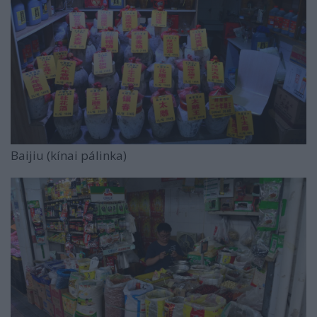
Baijiu (kínai pálinka)