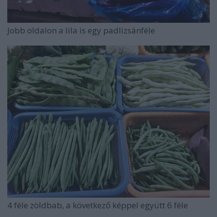
Jobb oldalon a lila is egy padlizsánféle
4 féle zöldbab, a következő képpel együtt 6 féle