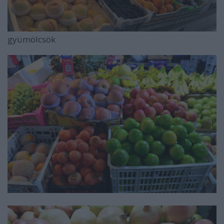
gyümölcsök