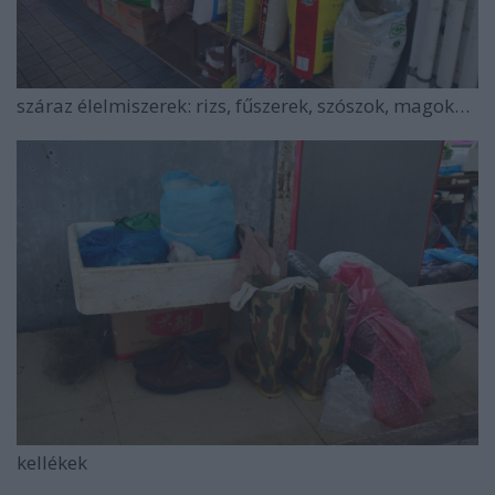
száraz élelmiszerek: rizs, fűszerek, szószok, magok…
kellékek