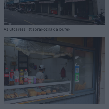
Az utcarész, itt sorakoznak a büfék