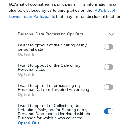
IAB’s list of downstream participants. This information may
also be disclosed by us to third parties on the
IAB’s List of
Downstream Participants
that may further disclose it to other
third parties.
Please note that this website/app uses one or more Google
Personal Data Processing Opt Outs
services and may gather and store information including but
not limited to your visit or usage behaviour. You may click to
I want to opt-out of the Sharing of my
Nan diszitoeszkoze
personal data.
grant or deny consent to Google and its third-party tags to
Opted In
use your data for below specified purposes in below Google
consent section.
I want to opt-out of the Sale of my
Personal Data.
Opted In
I want to opt-out of processing my
Personal Data for Targeted Advertising.
Opted In
I want to opt-out of Collection, Use,
Retention, Sale, and/or Sharing of my
Personal Data that Is Unrelated with the
Purposes for which it was collected.
Opted Out