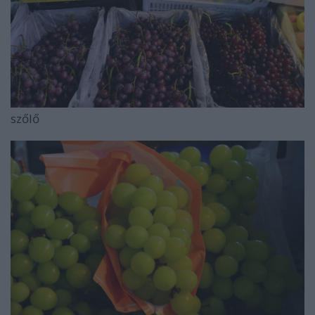
szőlő