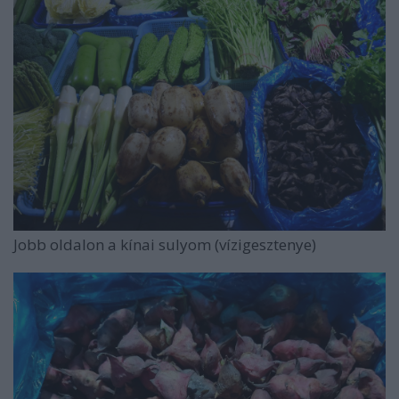
Jobb oldalon a kínai sulyom (vízigesztenye)