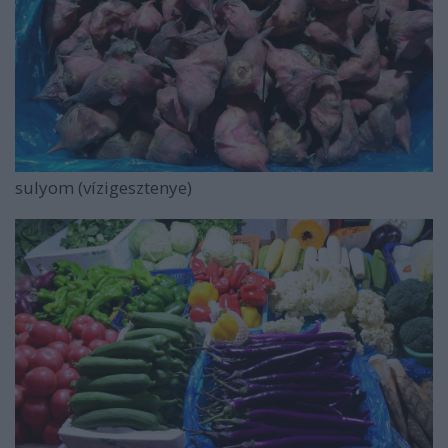
sulyom (vízigesztenye)