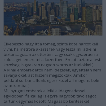
Elkepeszto nagy itt a tomeg, szinte kozelharcot kell
vivni, ha metrora akarsz fel- vagy leszallni, atkelni
biztonsagosan az uttesten, vagy csak egyszeruen a
zoldseget lemeretni a kozertben. Emiatt aztan a testi
kozelseg is gyakran nagyon szoros az ittelokkel:)
A kinai emberek ettol nem idegesek, egyaltalan nem
zavarja oket, azt hiszem megszoktak. Amikor
peldaul sorban allunk, egesz kozel all mogem, bele
az auramba :)
Mi, nyugati emberek a lelki elidegenedessel
egyidoben, fizikailag is egyre nagyobb tavolsagot
tartunk egymas kozott. Magasabb keriteseket