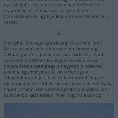
nyarak (julius es augusztus honapok) forrok es
csapadekosak. A tavasz es az osz kellemes
homersekletuek, igy ilyenkor erdemes felkeresni a
varost.
Shanghai Kina egyik gazdasagi kozpontja, ipari
bazisa es nemzetkozi kereskedelmi kozpontja.
A Huangpu deltajanak mocsaras videkeire epult
varosban a zold terulet nagyon keves, a varos
novekedesevel pedig egyre nagyobb problemat
jelent a legszennyezes. Olvastam, hogy a
Vilagkiallitas idejere bezartak uzemeket, hogy az
idelatogatok frissebb levegohoz jussanak es lassak a
napot. Ez nem vicc! Nezzetek ezeket a kepeket, amit
az ablakbol keszitettem, ilyen nagy itt a szmog.