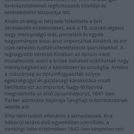
torkolatvidékének legfontosabb kikötője és
kereskedelmi központja lett.
Kivalo stratégiai helyzete felkeltette a brit
kereskedők erdeklodeset, akik a 18. század végétol
nagy mennyiségű teát, porcelánt és egyéb
hagyományos kínai árut importáltak Kínából, és ezt
csak nehezen tudták ellentételezni iparcikkekkel.
A
legnagyobb kereslet Kínában az ópium iránt
mutatkozott, ezért a britek Indiából szállítottak nagy
mennyiségben ezt a kábítószert az országba. Amikor
a császárság az ópiumfogyasztás súlyos
egészségügyi és gazdasági károkozása miatt
betiltotta ezt az importot, Nagy-Britannia
megindította az első ópiumháborút, 1841-ben
Parker admirális hajóraja Sanghajt is bombázásnak
vetette alá.
Kína nem tudott ellenállni a tamadasnak, és a
háborút lezáró első egyenlőtlen szerződés, a
nankingi béke értelmében 1842-ben kénytelen volt