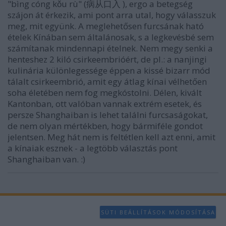
"bìng cóng kǒu rù" (病从口入 ), ergo a betegség
szájon át érkezik, ami pont arra utal, hogy válasszuk
meg, mit együnk. A meglehetősen furcsának ható
ételek Kínában sem általánosak, s a legkevésbé sem
számítanak mindennapi ételnek. Nem megy senki a
henteshez 2 kiló csirkeembrióért, de pl.: a nanjingi
kulinária különlegessége éppen a kissé bizarr mód
tálalt csirkeembrió, amit egy átlag kínai vélhetően
soha életében nem fog megkóstolni. Délen, kivált
Kantonban, ott valóban vannak extrém esetek, és
persze Shanghaiban is lehet találni furcsaságokat,
de nem olyan mértékben, hogy bármiféle gondot
jelentsen. Meg hát nem is feltétlen kell azt enni, amit
a kínaiak esznek - a legtöbb választás pont
Shanghaiban van. :)
SÜTI BEÁLLÍTÁSOK MÓDOSÍTÁSA