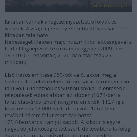
Kinaban vannak a legszennyezettebb folyok es
varosok. A vilag legszennyezettebb 20 varosabol 16
Kinaban talalhato.
Nepesseget illetoen majd huszmillios lakossagaval a
fold ot legnepesebb varosanak egyike. (2009- ben
19.210.000-en voltak, 2020-ban mar csak 25
millioan).
Els
ő
írásos említése 960-ból való, akkor meg a
Suzhou -tól keletre elterülő mocsaras területen lévő
falu
volt. (Hangzhou es Suzhou sokkal jelentosebb
telepulesek voltak abban az idoben.)1074-ben a
falut piacváros
(zhen)
rangjára emelték.
1127-ig a
kisvárosnak 12 000 háztartása volt, 1264-ben
további három falut csatoltak hozzá.
1297-ben városi rangot kapott. A kikoto is egyre
nagyobb jelentőségre tett szert, de továbbra is főleg
Suzhou számára működött átrakodóhelyként.