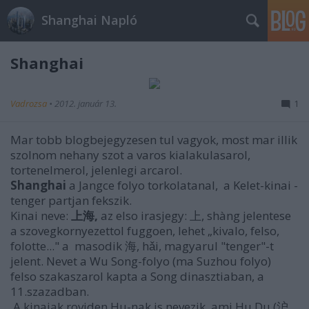
Shanghai Napló
Shanghai
Vadrozsa
•
2012. január 13.
1
Mar tobb blogbejegyzesen tul vagyok, most mar illik
szolnom nehany szot a varos kialakulasarol,
tortenelmerol, jelenlegi arcarol.
Shanghai
a Jangce folyo torkolatanal, a Kelet-kinai -
tenger partjan fekszik.
Kinai neve:
上海,
az elso irasjegy: 上, shàng jelentese
a szovegkornyezettol fuggoen, lehet „kivalo, felso,
folotte..." a masodik 海, hǎi, magyarul "tenger"-t
jelent. Nevet a Wu Song-folyo (ma Suzhou folyo)
felso szakaszarol kapta a Song dinasztiaban, a
11.szazadban.
A kinaiak roviden Hu-nak is nevezik,
ami
Hu Du
(沪