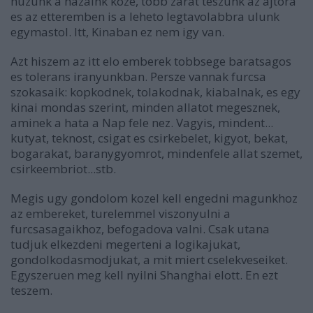
huzunk a hazaink koze, tobb zarat teszunk az ajtora
es az etteremben is a leheto legtavolabbra ulunk
egymastol. Itt, Kinaban ez nem igy van.
Azt hiszem az itt elo emberek tobbsege baratsagos
es tolerans iranyunkban. Persze vannak furcsa
szokasaik: kopkodnek, tolakodnak, kiabalnak, es egy
kinai mondas szerint, minden allatot megesznek,
aminek a hata a Nap fele nez. Vagyis, mindent...
kutyat, teknost, csigat es csirkebelet, kigyot, bekat,
bogarakat, baranygyomrot, mindenfele allat szemet,
csirkeembriot...stb.
Megis ugy gondolom kozel kell engedni magunkhoz
az embereket, turelemmel viszonyulni a
furcsasagaikhoz, befogadova valni. Csak utana
tudjuk elkezdeni megerteni a logikajukat,
gondolkodasmodjukat, a mit miert cselekveseiket.
Egyszeruen meg kell nyilni Shanghai elott. En ezt
teszem.