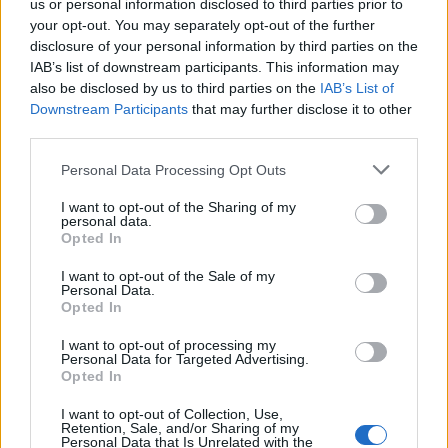
us or personal information disclosed to third parties prior to
Sanghajba folyamatosan áramlott a nyugati tőke:
your opt-out. You may separately opt-out of the further
bankok, kereskedelmi társaságok települtek ide, és a
disclosure of your personal information by third parties on the
kereskedelem is virágozni kezdett. Volt penz
IAB’s list of downstream participants. This information may
infrastukturara es a varos fejlesztesere:
also be disclosed by us to third parties on the
IAB’s List of
- 1881-ben alakult meg Londonban a Sanghaji
Downstream Participants
that may further disclose it to other
Vizmuvek es rogton felallitottak a viztornyot
third parties.
- 1882-ben mar volt aram szolgaltatas
- 1908 ota volt villamos kozlekedes: 7 brit, 3 francia,
Please note that this website/app uses one or more Google
Personal Data Processing Opt Outs
4 kinai vonal. A brit es francia vallalatok, meg a
services and may gather and store information including but
kommunista part hatalomatvetele utan is
not limited to your visit or usage behaviour. You may click to
I want to opt-out of the Sharing of my
personal data.
grant or deny consent to Google and its third-party tags to
mukodtek, 1952 illetve 1953-ig. A legutolso vonalat
Opted In
use your data for below specified purposes in below Google
1975-ben zartak le.
consent section.
- 1914-ben jelent meg az elso troli.
I want to opt-out of the Sale of my
Personal Data.
A császárság 1911-es bukása miatt tömegek
Opted In
özönlötték el a várost, lakossága a 20. század elején
I want to opt-out of processing my
meghaladta az 1 millió főt. A kulfoldiek szama
Personal Data for Targeted Advertising.
ebben az idoszakban nem volt magas, (kb. 30-
Opted In
50.000 fo koruli volt), lelekszamuk inkabb a II.
vilaghaboru alatt emelkedett exponencialisan.
I want to opt-out of Collection, Use,
Retention, Sale, and/or Sharing of my
Personal Data that Is Unrelated with the
A szazad vegere azonban a megerosodo kinai elit a