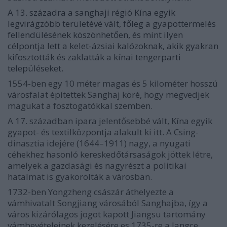
A 13. századra a sanghaji régió Kína egyik
legvirágzóbb területévé vált, főleg a gyapottermelés
fellendülésének köszönhetően, és mint ilyen
célpontja lett a kelet-ázsiai kalózoknak, akik gyakran
kifosztották és zaklatták a kínai tengerparti
településeket.
1554-ben egy 10 méter magas és 5 kilométer hosszú
városfalat építettek Sanghaj köré, hogy megvedjek
magukat a fosztogatókkal szemben.
A 17. században ipara jelentősebbé vált, Kína egyik
gyapot- és textilközpontja alakult ki itt. A Csing-
dinasztia idejére (1644–1911) nagy, a nyugati
céhekhez hasonló kereskedőtársaságok jöttek létre,
amelyek a gazdasági és nagyrészt a politikai
hatalmat is gyakorolták a városban.
1732-ben Yongzheng császár áthelyezte a
vámhivatalt Songjiang városából Sanghajba, így a
város kizárólagos jogot kapott Jiangsu tartomány
vámbevételeinek kezelésére es 1735-re a Jangce