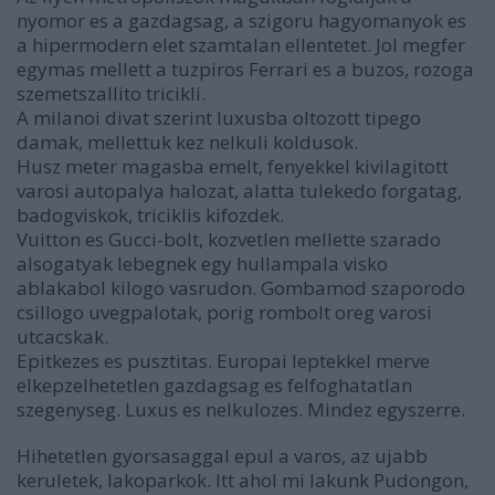
nyomor es a gazdagsag, a szigoru hagyomanyok es
a hipermodern elet szamtalan ellentetet. Jol megfer
egymas mellett a tuzpiros Ferrari es a buzos, rozoga
szemetszallito tricikli.
A milanoi divat szerint luxusba oltozott tipego
damak, mellettuk kez nelkuli koldusok.
Husz meter magasba emelt, fenyekkel kivilagitott
varosi autopalya halozat, alatta tulekedo forgatag,
badogviskok, triciklis kifozdek.
Vuitton es Gucci-bolt, kozvetlen mellette szarado
alsogatyak lebegnek egy hullampala visko
ablakabol kilogo vasrudon. Gombamod szaporodo
csillogo uvegpalotak, porig rombolt oreg varosi
utcacskak.
Epitkezes es pusztitas. Europai leptekkel merve
elkepzelhetetlen gazdagsag es felfoghatatlan
szegenyseg. Luxus es nelkulozes. Mindez egyszerre.
Hihetetlen gyorsasaggal epul a varos, az ujabb
keruletek, lakoparkok. Itt ahol mi lakunk Pudongon,