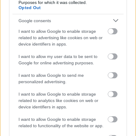
Purposes for which it was collected.
nemzetkozi koncessziok vezetesebol is kikerte a
Opted Out
reszet, es a huszas evektol mar vegyes kinai es
nemzetkozi vezetest talalunk a varosi tanacs elen.
Google consents
A vilagvarosi hangulat, a keleti fulledt erotika es a
I want to allow Google to enable storage
politikai aktivizmus furcsa egyvelege olyan
related to advertising like cookies on web or
latogatokat vonzott ide ebben az idoben mint
device identifiers in apps.
Bertrand Russell, Albert Einstein es Charlie Chaplin.
I want to allow my user data to be sent to
A kibontakozo alomvaros azonban a harmincas
Google for online advertising purposes.
evekre Kina jobb- es baloldali politikai eroinek
polgarhaboruja, majd a masodik világhaborus
I want to allow Google to send me
japan megszallas idejen utcai harcok es
personalized advertising.
meszarlasok szintereve valt. Shanghai volt a szintere
mind a Kinai Kommunista Part megalakulasanak,
I want to allow Google to enable storage
mind pedig annak a meszarlasnak, melynek soran a
related to analytics like cookies on web or
nacionalista vezer Csang Kaj-sek nehany nap alatt a
device identifiers in apps.
kommunista aktivizmus tobbezer resztvevojevel
szamolt le.
I want to allow Google to enable storage
related to functionality of the website or app.
Az 1937-es japan megszallas aztan veglegesen