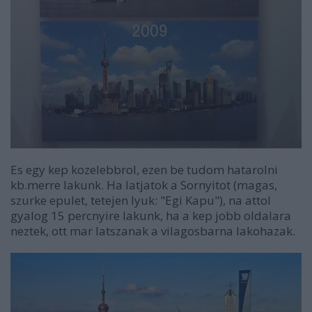
Es egy kep kozelebbrol, ezen be tudom hatarolni
kb.merre lakunk. Ha latjatok a Sornyitot (magas,
szurke epulet, tetejen lyuk: "Egi Kapu"), na attol
gyalog 15 percnyire lakunk, ha a kep jobb oldalara
neztek, ott mar latszanak a vilagosbarna lakohazak.