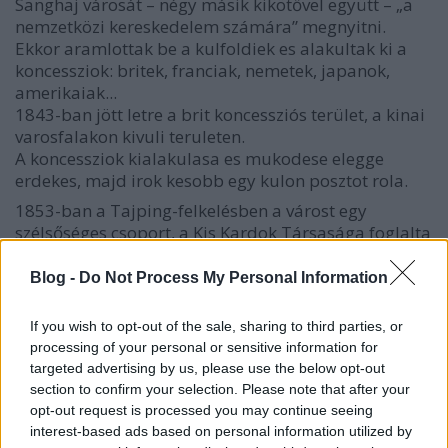
Sanghaj városát – négy másik kikötővel együtt – „a
nemzetközi kereskedelem számára” megnyitni.
Ekkor aramlottak be a kulfoldiek es alakultak ki a
koncessziok: britek, franciak, nemetek, japanok,
amerikaiak...
1843-ban jött letre a brit koncessziós terület, a kinai
varosfalakon kivuli teruleten.
A koncessziok kialakulasa es mukodese elegge
erdekes, majd irok kesobb egy kulon posztot rola.
1853-ban a Tajping-felkelésben a várost egy
szélsőséges csoport, a Kis Kardok Társasága foglalta
el. A harcokban a külföldi telepek nem sérültek meg,
de az agglomeráció komoly károkat szenvedett, így
Blog -
Do Not Process My Personal Information
menekülők özönlöttek a külföldi hadihajók védelme
alá. A külföldi kereskedők egyaránt jövedelmező
If you wish to opt-out of the sale, sharing to third parties, or
üzleteket kötöttek mind a felkelőkkel, mind a
processing of your personal or sensitive information for
kormányzattal. A gazdasági fellendüléssel
targeted advertising by us, please use the below opt-out
párhuzamosan kalandorok árasztották el a várost,
section to confirm your selection. Please note that after your
és a kábítószer-kereskedelem mellett a prostitúció
opt-out request is processed you may continue seeing
és a szerencsejáték is virágzásnak indult.
interest-based ads based on personal information utilized by