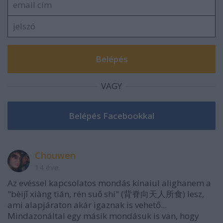
VAGY
Chouwen
14 éve
Az evéssel kapcsolatos mondás kínaiul alighanem a
"bèijǐ xiàng tiān, rén suǒ shí" (背脊向天人所食) lesz,
ami alapjáraton akár igaznak is vehető...
Mindazonáltal egy másik mondásuk is van, hogy