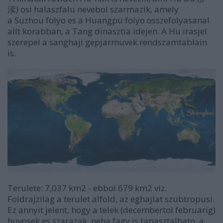
渎) osi halaszfalu nevebol szarmazik, amely
a Suzhou folyo es a Huangpu folyo o
sszefolyasanal
allt korabban, a Tang dinasztia
idejen. A Hu irasjel
szerepel a sanghaji gepjarmuvek rendszamtablain
is.
Terulete: 7,037 km2 - ebbol 679 km2 viz.
Foldrajzilag a terulet alfold, az eghajlat szubtropusi.
Ez annyit jelent, hogy a telek (decembertol februarig)
huvosek es szarazak, neha fagy is tapasztalhato, a